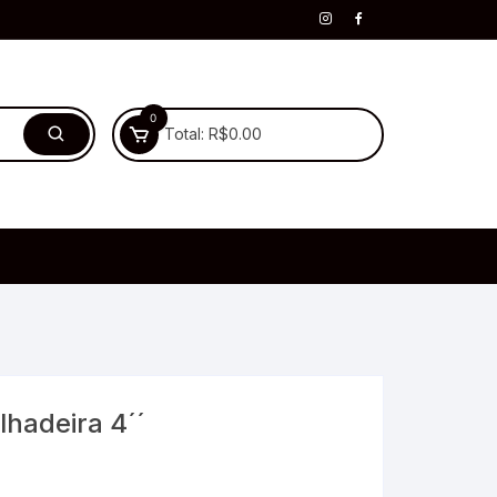
0
Total:
R$
0.00
lhadeira 4´´