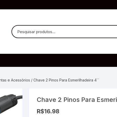
uvido Headphones
e Microfone
entas e Acessórios
/ Chave 2 Pinos Para Esmerilhadeira 4´´
Chave 2 Pinos Para Esmeri
ia
R$
16.98