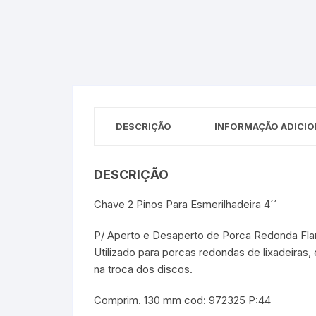
Sex Shop
Brinquedos
Limpeza
Artes e Ofí
Crianças 
Remédio
Segurança
Presentes
SJC
Etiquetas 
chaveiro
DESCRIÇÃO
INFORMAÇÃO ADICIO
DESCRIÇÃO
Chave 2 Pinos Para Esmerilhadeira 4´´
P/ Aperto e Desaperto de Porca Redonda Flan
Utilizado para porcas redondas de lixadeiras, 
na troca dos discos.
Comprim. 130 mm cod: 972325 P:44