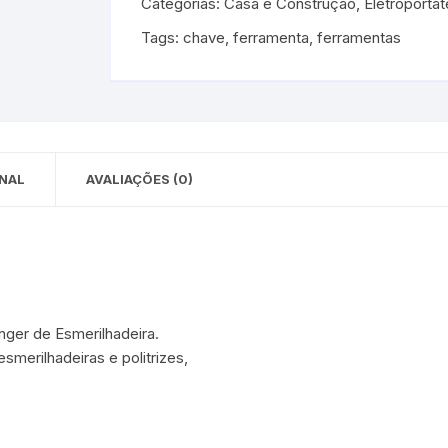
Categorias:
Casa e Construção
,
Eletroportá
 para Bebês e
cios
Tags:
chave
,
ferramenta
,
ferramentas
Pequenas
 e Embalagens
e Adesivos
NAL
AVALIAÇÕES (0)
ger de Esmerilhadeira.
esmerilhadeiras e politrizes,