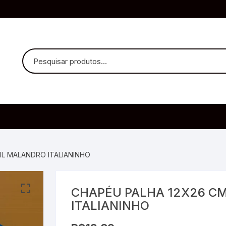
uvido Headphones
e Microfone
IL MALANDRO ITALIANINHO
CHAPÉU PALHA 12X26 CM
ia
ITALIANINHO