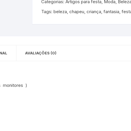
Categorias:
Artigos para festa
,
Moda, Beleza
 para Bebês e
cios
Tags:
beleza
,
chapeu
,
criança
,
fantasia
,
fest
Pequenas
 e Embalagens
e Adesivos
NAL
AVALIAÇÕES (0)
s monitores )