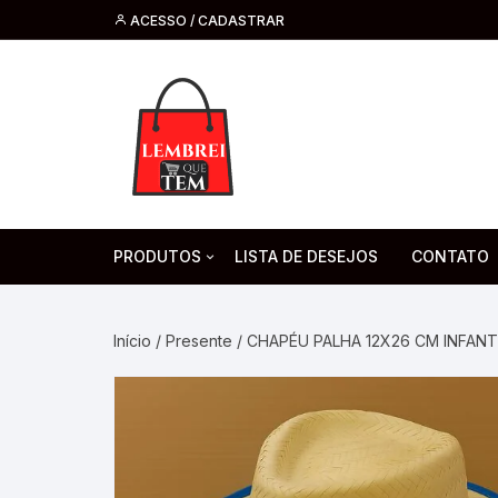
ACESSO / CADASTRAR
PRODUTOS
LISTA DE DESEJOS
CONTATO
Tecnologia
Fone de O
Headsets 
Início
/
Presente
/ CHAPÉU PALHA 12X26 CM INFANT
Moda, Beleza E Perfumaria
bijuteria
Cabos
Artesanato
Saúde
Pilha. Bater
Artigos para festa
moda
Microfone