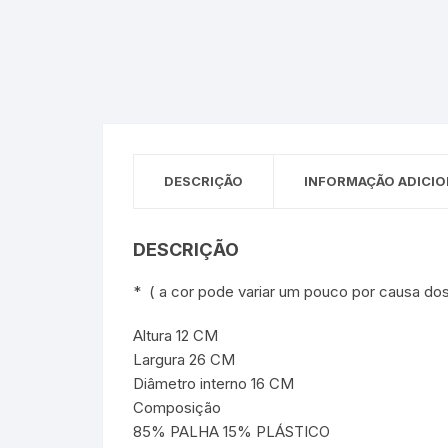
Sex Shop
Brinquedos
Limpeza
Artes e Ofí
Crianças 
Remédio
Segurança
Presentes
SJC
Etiquetas 
chaveiro
DESCRIÇÃO
INFORMAÇÃO ADICIO
DESCRIÇÃO
* ( a cor pode variar um pouco por causa do
Altura 12 CM
Largura 26 CM
Diâmetro interno 16 CM
Composição
85% PALHA 15% PLÁSTICO