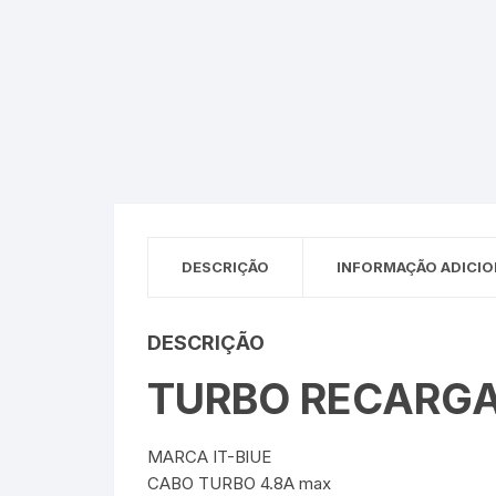
Sex Shop
Brinquedos
Limpeza
Artes e Ofí
Crianças 
Remédio
Segurança
Presentes
SJC
Etiquetas 
chaveiro
DESCRIÇÃO
INFORMAÇÃO ADICIO
DESCRIÇÃO
TURBO RECARGA
MARCA IT-BlUE
CABO TURBO 4.8A max