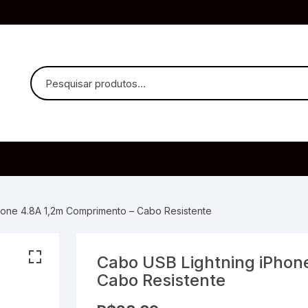
uvido Headphones
e Microfone
hone 4.8A 1,2m Comprimento – Cabo Resistente
Cabo USB Lightning iPhon
ia
Cabo Resistente