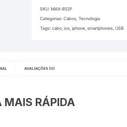
 para Bebês e
cios
SKU:
MAX-852P
Pequenas
Categorias:
Cabos
,
Tecnologia
 e Embalagens
Tags:
cabo
,
ios
,
iphone
,
smartphones
,
USB
e Adesivos
NAL
AVALIAÇÕES (0)
 MAIS RÁPIDA