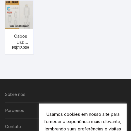
Max – ios
ip para p2
Cabos
Usb
R$
17.89
Resistente
1.5 M.
Longo
iPhone 5 6
c/
blindagem
ios
Sobre nós
Parceiros
Usamos cookies em nosso site para
fornecer a experiência mais relevante,
Contato
lembrando suas preferências e visitas