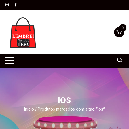
0
IOS
Início
/ Produtos marcados com a tag “ios”