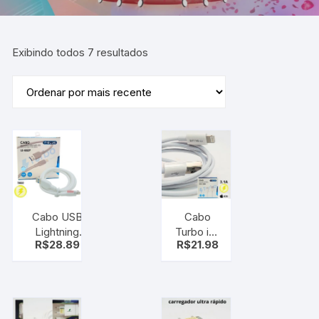
Exibindo todos 7 resultados
Cabo USB
Cabo
Lightning
Turbo ios
R$
28.89
R$
21.98
iPhone 4.8A
Lightning
1,2m
TURBO
Comprimento
RECARGA
– Cabo
MAIS
Resistente
RÁPIDA