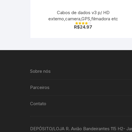
Cabos de dados v3 p/ HD
externo,camera,GPS,filmadora etc
R$
24.97
Avaliação
4.00
de 5
Sobre nós
Parceiros
Contato
DEPÓSITO/LOJA R. Avião Bandeirantes 115 H2- Ja