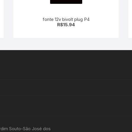
fonte 12v bivolt plug P4
R$
15.94
rdim Souto-São José dos