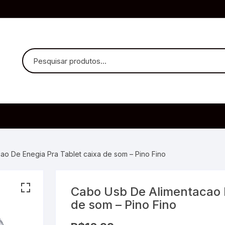
uvido Headphones
e Microfone
ao De Enegia Pra Tablet caixa de som – Pino Fino
Cabo Usb De Alimentacao D
ia
de som – Pino Fino