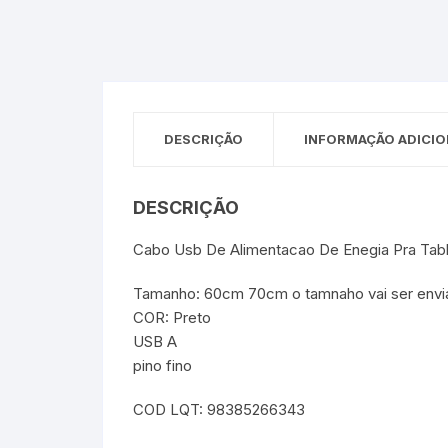
Sex Shop
Brinquedos
Limpeza
Artes e Ofí
Crianças 
Remédio
Segurança
Presentes
SJC
Etiquetas 
DESCRIÇÃO
INFORMAÇÃO ADICIO
chaveiro
DESCRIÇÃO
Cabo Usb De Alimentacao De Enegia Pra Table
Tamanho: 60cm 70cm o tamnaho vai ser envia
COR: Preto
USB A
pino fino
COD LQT: 98385266343