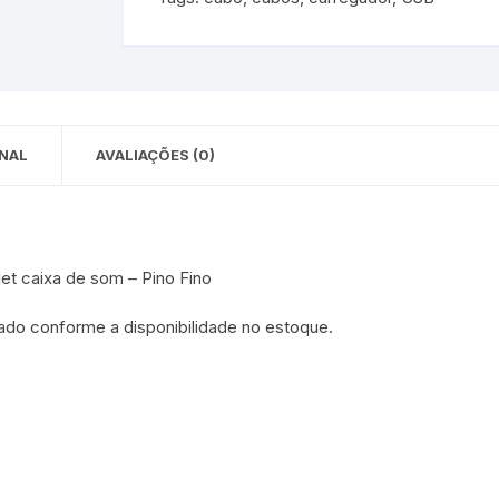
 para Bebês e
cios
Pequenas
 e Embalagens
e Adesivos
NAL
AVALIAÇÕES (0)
t caixa de som – Pino Fino
do conforme a disponibilidade no estoque.