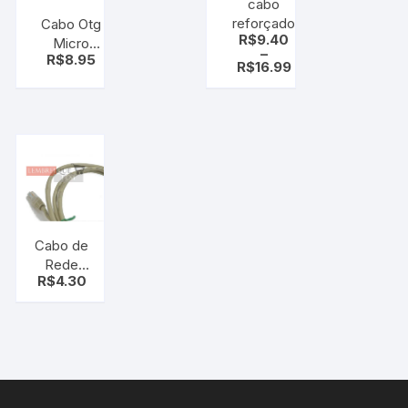
cabo
reforçado
Cabo Otg
R$
9.40
2metros
Micro
–
R$
8.95
modelo 8
Usb,Conecta
R$
16.99
¨cabo de
seu pendrive
radio,Tv e
diretamente
Carregadores
ao
Smartphone
Cabo de
Rede
R$
4.30
CAT5
Montado
com
Conector
RJ45,
1.20m