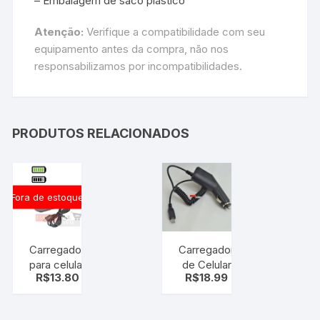
– Embalagem de saco plástico
Atenção:
Verifique a compatibilidade com seu
equipamento antes da compra, não nos
responsabilizamos por incompatibilidades.
PRODUTOS RELACIONADOS
Fora de estoque
Carregador
Carregador
para celular
de Celular
R$
13.80
R$
18.99
(smartphone)
Veicular, C/
C/ cabo
cabo micro
micro usb
usb v8