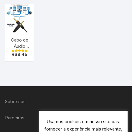
encaracolado
Cabo de
Áudio
P2xP2
R$
8.45
Avaliação
Macho x
5.00
de 5
Macho
Dourado
Sobre nós
Parceiros
Usamos cookies em nosso site para
fornecer a experiência mais relevante,