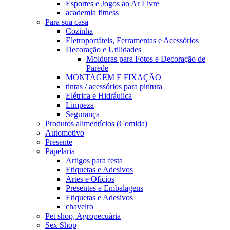
Esportes e Jogos ao Ar Livre
academia fitness
Para sua casa
Cozinha
Eletroportáteis, Ferramentas e Acessórios
Decoração e Utilidades
Molduras para Fotos e Decoração de
Parede
MONTAGEM E FIXAÇÃO
tintas / acessórios para pintura
Elétrica e Hidráulica
Limpeza
Segurança
Produtos alimentícios (Comida)
Automotivo
Presente
Papelaria
Artigos para festa
Etiquetas e Adesivos
Artes e Ofícios
Presentes e Embalagens
Etiquetas e Adesivos
chaveiro
Pet shop, Agropecuária
Sex Shop