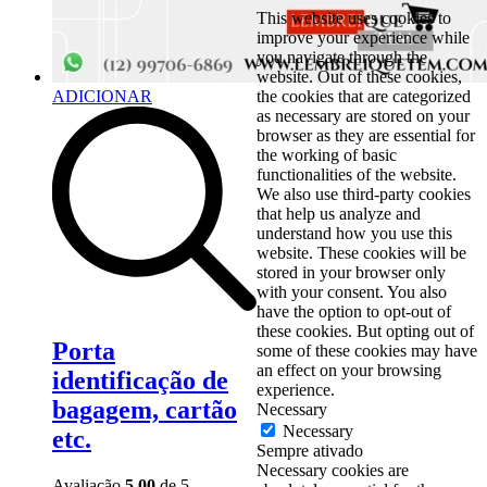
This website uses cookies to
improve your experience while
you navigate through the
website. Out of these cookies,
ADICIONAR
the cookies that are categorized
as necessary are stored on your
browser as they are essential for
the working of basic
functionalities of the website.
We also use third-party cookies
that help us analyze and
understand how you use this
website. These cookies will be
stored in your browser only
with your consent. You also
have the option to opt-out of
these cookies. But opting out of
Porta
some of these cookies may have
an effect on your browsing
identificação de
experience.
bagagem, cartão
Necessary
Necessary
etc.
Sempre ativado
Necessary cookies are
Avaliação
5.00
de 5