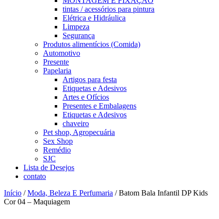
MONTAGEM E FIXAÇÃO
tintas / acessórios para pintura
Elétrica e Hidráulica
Limpeza
Segurança
Produtos alimentícios (Comida)
Automotivo
Presente
Papelaria
Artigos para festa
Etiquetas e Adesivos
Artes e Ofícios
Presentes e Embalagens
Etiquetas e Adesivos
chaveiro
Pet shop, Agropecuária
Sex Shop
Remédio
SJC
Lista de Desejos
contato
Início
/
Moda, Beleza E Perfumaria
/ Batom Bala Infantil DP Kids
Cor 04 – Maquiagem