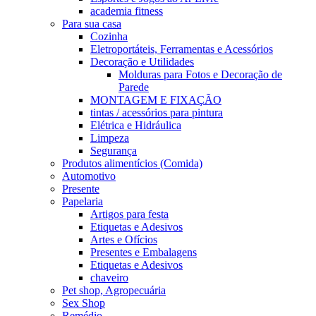
academia fitness
Para sua casa
Cozinha
Eletroportáteis, Ferramentas e Acessórios
Decoração e Utilidades
Molduras para Fotos e Decoração de
Parede
MONTAGEM E FIXAÇÃO
tintas / acessórios para pintura
Elétrica e Hidráulica
Limpeza
Segurança
Produtos alimentícios (Comida)
Automotivo
Presente
Papelaria
Artigos para festa
Etiquetas e Adesivos
Artes e Ofícios
Presentes e Embalagens
Etiquetas e Adesivos
chaveiro
Pet shop, Agropecuária
Sex Shop
Remédio