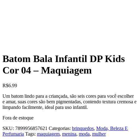
Batom Bala Infantil DP Kids
Cor 04 – Maquiagem
R$
6.99
Um batom lindo para a criançada, são seis cores para você escolher
e amar, suas cores são bem pigmentadas, contendo textura cremosa e
limpando facilmente, ideal para uso infantil.
Fora de estoque
SKU:
7899956857621
Categorias:
brinquedos
,
Moda, Beleza E
Perfumaria
Tags:
maquiagem
,
menina
,
moda
,
mulher