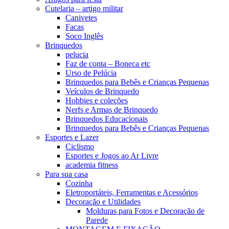
Cutelaria – artigo militar
Canivetes
Facas
Soco Inglês
Brinquedos
pelucia
Faz de conta – Boneca etc
Urso de Pelúcia
Brinquedos para Bebês e Crianças Pequenas
Veículos de Brinquedo
Hobbies e coleções
Nerfs e Armas de Brinquedo
Brinquedos Educacionais
Brinquedos para Bebês e Crianças Pequenas
Esportes e Lazer
Ciclismo
Esportes e Jogos ao Ar Livre
academia fitness
Para sua casa
Cozinha
Eletroportáteis, Ferramentas e Acessórios
Decoração e Utilidades
Molduras para Fotos e Decoração de
Parede