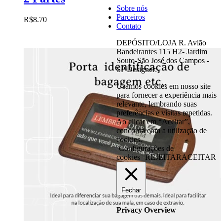
Sobre nós
Parceiros
R$
8.70
Contato
DEPÓSITO/LOJA R. Avião
Bandeirantes 115 H2- Jardim
Souto-São José dos Campos -
SP Designer:
Usamos cookies em nosso site
para fornecer a experiência mais
relevante, lembrando suas
preferências e visitas repetidas.
Ao clicar em “Aceitar”,
concorda com a utilização de
cookies.
Configurações de
cookies
REJEITAR
ACEITAR
Fechar
Privacy Overview