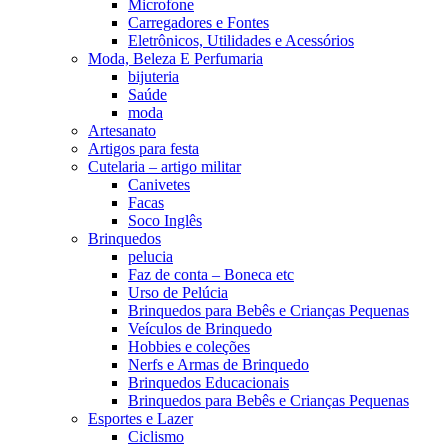
Microfone
Carregadores e Fontes
Eletrônicos, Utilidades e Acessórios
Moda, Beleza E Perfumaria
bijuteria
Saúde
moda
Artesanato
Artigos para festa
Cutelaria – artigo militar
Canivetes
Facas
Soco Inglês
Brinquedos
pelucia
Faz de conta – Boneca etc
Urso de Pelúcia
Brinquedos para Bebês e Crianças Pequenas
Veículos de Brinquedo
Hobbies e coleções
Nerfs e Armas de Brinquedo
Brinquedos Educacionais
Brinquedos para Bebês e Crianças Pequenas
Esportes e Lazer
Ciclismo