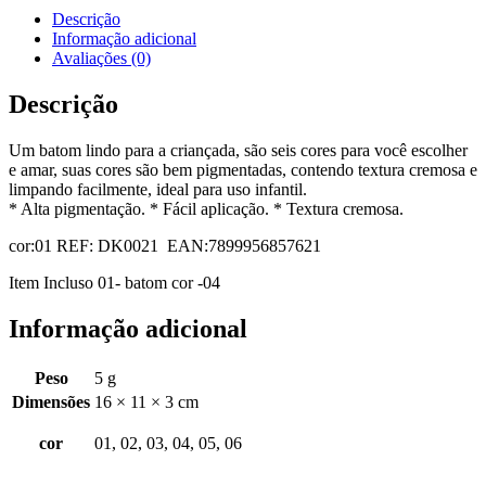
Descrição
Informação adicional
Avaliações (0)
Descrição
Um batom lindo para a criançada, são seis cores para você escolher
e amar, suas cores são bem pigmentadas, contendo textura cremosa e
limpando facilmente, ideal para uso infantil.
* Alta pigmentação. * Fácil aplicação. * Textura cremosa.
cor:01 REF: DK0021 EAN:7899956857621
Item Incluso 01- batom cor -04
Informação adicional
Peso
5 g
Dimensões
16 × 11 × 3 cm
cor
01, 02, 03, 04, 05, 06