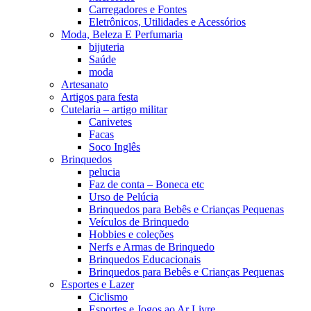
Carregadores e Fontes
Eletrônicos, Utilidades e Acessórios
Moda, Beleza E Perfumaria
bijuteria
Saúde
moda
Artesanato
Artigos para festa
Cutelaria – artigo militar
Canivetes
Facas
Soco Inglês
Brinquedos
pelucia
Faz de conta – Boneca etc
Urso de Pelúcia
Brinquedos para Bebês e Crianças Pequenas
Veículos de Brinquedo
Hobbies e coleções
Nerfs e Armas de Brinquedo
Brinquedos Educacionais
Brinquedos para Bebês e Crianças Pequenas
Esportes e Lazer
Ciclismo
Esportes e Jogos ao Ar Livre