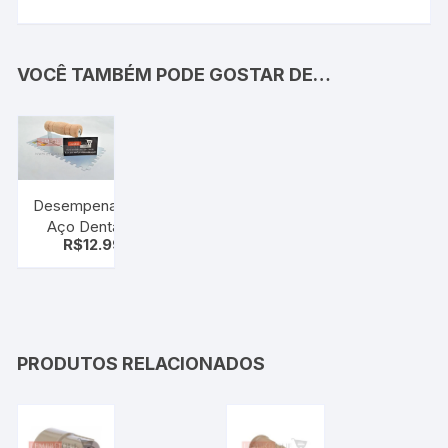
VOCÊ TAMBÉM PODE GOSTAR DE…
Desempenadeira
Aço Dentada
R$
12.99
Thompson
12x24cm
PRODUTOS RELACIONADOS