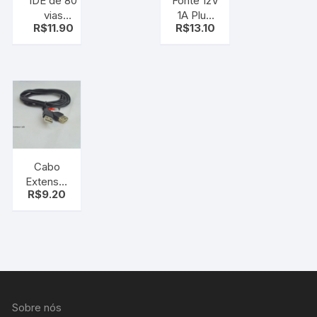
IDE de 80
Fonte 12V
vias
1A Plug
R$
11.90
R$
13.10
(antecessor
P4
do sata)
Cabo
Extensor
R$
9.20
Usb
Macho X
Fêmea 1
metro
Sobre nós