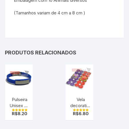
Embalagem com 10 Animais diversos
(Tamanhos variam de 4 cm a 8 cm )
PRODUTOS RELACIONADOS
Pulseira
Vela
Unisex de
decorativa
Silicone
e
R$
8.20
R$
6.80
Avaliação
Avaliação
Azul com
aromáticas
5.00
5.00
de 5
de 5
Placa de
tipo