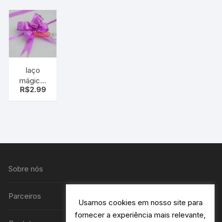
Metal em
Rechaud
Aço
Inoxidável
laço
mágico,
R$
2.99
laço fácil,
pink rosa
pt c/10
uni
Sobre nós
Parceiros
Usamos cookies em nosso site para
fornecer a experiência mais relevante,