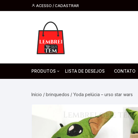
ACESSO / CADASTRAR
PRODUTOS
LISTA DE DESEJOS
CONTATO
Tecnologia
Fone de O
Headsets 
Início
/
brinquedos
/ Yoda pelúcia – urso star wars
Moda, Beleza E Perfumaria
bijuteria
Cabos
Artesanato
Saúde
Pilha. Bater
Artigos para festa
moda
Microfone