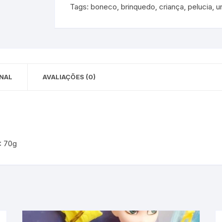
Tags:
boneco
,
brinquedo
,
criança
,
pelucia
,
u
 para Bebês e
cios
Pequenas
 e Embalagens
e Adesivos
NAL
AVALIAÇÕES (0)
: 70g