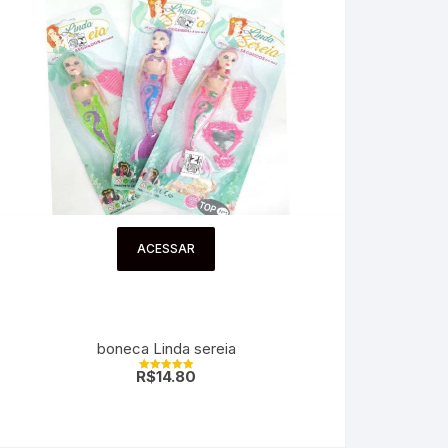
ACESSAR
boneca Linda sereia
R$
14.80
Avaliação
5.00
de 5