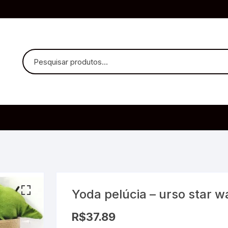
uvido Headphones
e Microfone
Yoda pelúcia – urso star w
ia
R$
37.89