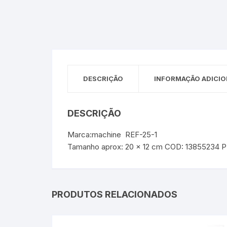
Sex Shop
Brinquedos
Limpeza
Artes e Ofí
Crianças 
Remédio
Segurança
Presentes
SJC
Etiquetas 
DESCRIÇÃO
INFORMAÇÃO ADICIO
chaveiro
DESCRIÇÃO
Marca:machine REF-25-1
Tamanho aprox: 20 x 12 cm COD: 13855234 P
PRODUTOS RELACIONADOS