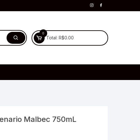
0
Total:
R$
0.00
tenario Malbec 750mL