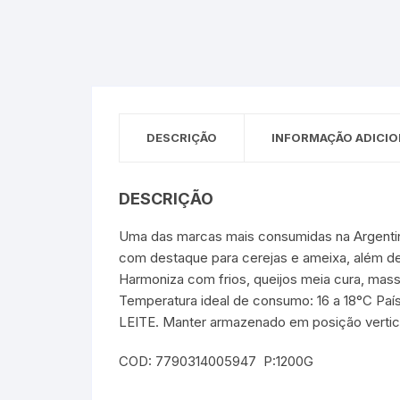
Sex Shop
Brinquedos
Limpeza
Artes e Ofí
Crianças 
Remédio
Segurança
Presentes
SJC
Etiquetas 
DESCRIÇÃO
INFORMAÇÃO ADICIO
chaveiro
DESCRIÇÃO
Uma das marcas mais consumidas na Argentina
com destaque para cerejas e ameixa, além de
Harmoniza com frios, queijos meia cura, mass
Temperatura ideal de consumo: 16 a 18°C P
LEITE. Manter armazenado em posição vertical
COD: 7790314005947 P:1200G