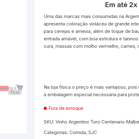
Em até 2x
es e Fontes
Uma das marcas mais consumidas na Argenti
apresenta coloração violácea de grande int
, Utilidades e
para cerejas e ameixa, além de toque de bau
s
s
ta – Boneca etc
entrada amável, com boa estrutura e taninos
cura, massas com molho vermelho, carnes, r
lúcia
 Jogos ao Ar Livre
 para Bebês e
itness
áteis, Ferramentas e
Pequenas
s
Na loja física o preço é mais vantajoso, poi
e Brinquedo
e Utilidades
Molduras para Fotos e
à embalagem especial necessária para proteg
Decoração de Parede
 coleções
 E FIXAÇÃO
Fora de estoque
mas de Brinquedo
essórios para pintura
a festa
SKU:
Vinho Argentino Toro Centenario Mal
Categorias:
Comida
,
SJC
 Educacionais
Hidráulica
e Adesivos