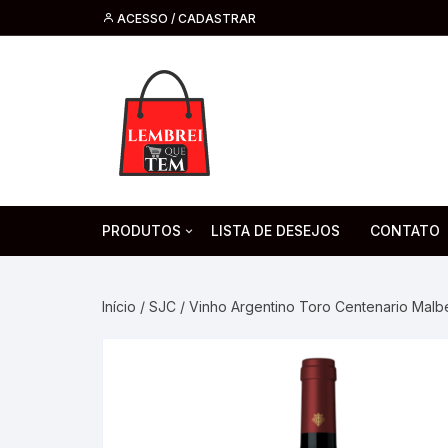
ACESSO / CADASTRAR
PRODUTOS
LISTA DE DESEJOS
CONTATO
Tecnologia
Fone de O
Headsets 
Início
/
SJC
/ Vinho Argentino Toro Centenario Mal
Moda, Beleza E Perfumaria
bijuteria
Cabos
Artesanato
Saúde
Pilha. Bater
Artigos para festa
moda
Microfone