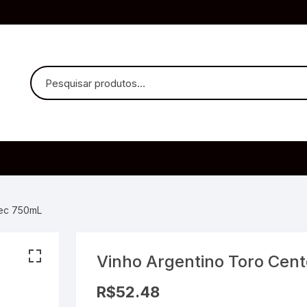
uvido Headphones
e Microfone
bec 750mL
Vinho Argentino Toro Cen
ia
R$
52.48