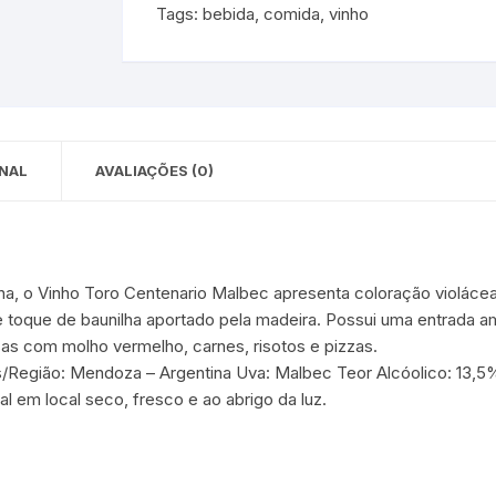
Tags:
bebida
,
comida
,
vinho
 para Bebês e
cios
Pequenas
 e Embalagens
e Adesivos
NAL
AVALIAÇÕES (0)
, o Vinho Toro Centenario Malbec apresenta coloração violácea
 toque de baunilha aportado pela madeira. Possui uma entrada am
as com molho vermelho, carnes, risotos e pizzas.
aís/Região: Mendoza – Argentina Uva: Malbec Teor Alcóolico: 
 em local seco, fresco e ao abrigo da luz.