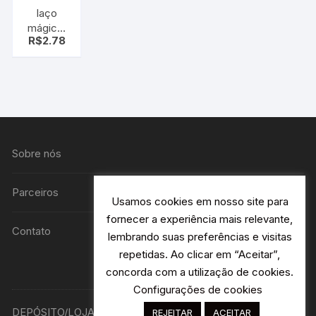
laço
mágico,
R$
2.78
laço fácil,
vermelho
e branco
coração
pt c/10
uni
Sobre nós
Parceiros
Usamos cookies em nosso site para
fornecer a experiência mais relevante,
Contato
lembrando suas preferências e visitas
repetidas. Ao clicar em “Aceitar”,
concorda com a utilização de cookies.
Configurações de cookies
DEPÓSITO/LOJA R. Avião Bandeirantes 115 H2- Jardim
REJEITAR
ACEITAR