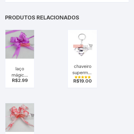
PRODUTOS RELACIONADOS
chaveiro
laço
superman
mágico,
cromado
R$
2.99
R$
19.00
laço fácil,
Avaliação
5.00
pink rosa
de 5
pt c/10
uni