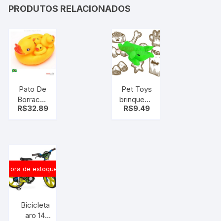
PRODUTOS RELACIONADOS
Pato De
Pet Toys
Borracha
brinquedo
R$
32.89
R$
9.49
Para
para seu
Banheira
cão
Kit Com
Porco (C/
3 patinho
som)
emitem
som
Fora de estoque
Bicicleta
aro 14