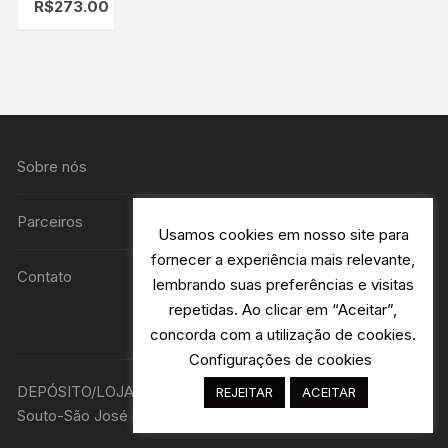
R$
273.00
adventure-
3011
Sobre nós
Parceiros
Usamos cookies em nosso site para
fornecer a experiência mais relevante,
Contato
lembrando suas preferências e visitas
repetidas. Ao clicar em “Aceitar”,
concorda com a utilização de cookies.
Configurações de cookies
DEPÓSITO/LOJA R. Avião Bandeirantes 115 H2- Jardim
REJEITAR
ACEITAR
Souto-São José dos Campos - SP Designer: