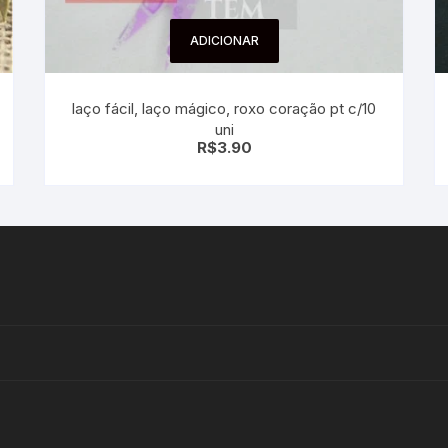
ADICIONAR
laço fácil, laço mágico, roxo coração pt c/10
uni
R$
3.90