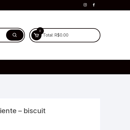
0
Total:
R$
0.00
ente – biscuit