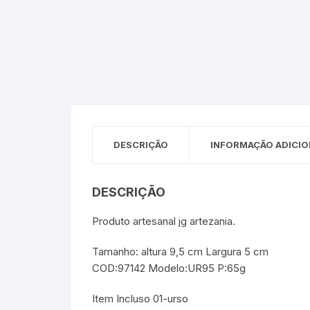
Sex Shop
Brinquedos
Limpeza
Artes e Ofí
Crianças 
Remédio
Segurança
Presentes
SJC
Etiquetas 
chaveiro
DESCRIÇÃO
INFORMAÇÃO ADICIO
DESCRIÇÃO
Produto artesanal jg artezania.
Tamanho: altura 9,5 cm Largura 5 cm
COD:97142 Modelo:UR95 P:65g
Item Incluso 01-urso