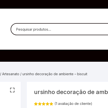
uvido Headphones
e Microfone
/
Artesanato
/ ursinho decoração de ambiente – biscuit
ursinho decoração de ambi
ia
(
1
avaliação de cliente)