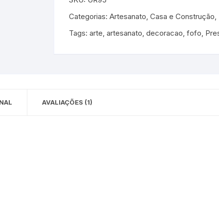
 para Bebês e
cios
Categorias:
Artesanato
,
Casa e Construção
,
Pequenas
Tags:
arte
,
artesanato
,
decoracao
,
fofo
,
Pre
 e Embalagens
e Adesivos
NAL
AVALIAÇÕES (1)