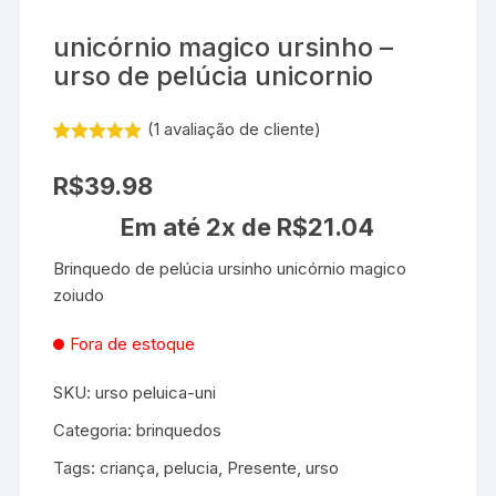
unicórnio magico ursinho –
urso de pelúcia unicornio
(
1
avaliação de cliente)
Avaliado
1
como
5.00
R$
39.98
de 5, com
baseado
Em até 2x de
R$
21.04
em
avaliação de
cliente
Brinquedo de pelúcia ursinho unicórnio magico
zoiudo
Fora de estoque
SKU:
urso peluica-uni
Categoria:
brinquedos
Tags:
criança
,
pelucia
,
Presente
,
urso