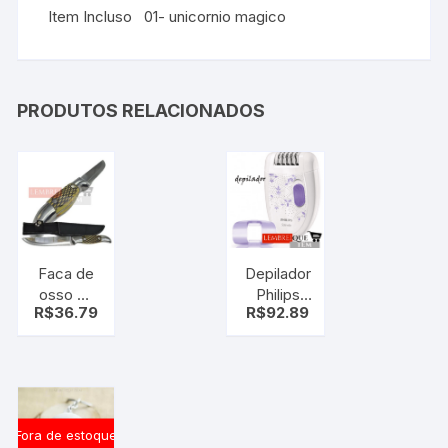
Item Incluso 01- unicornio magico
PRODUTOS RELACIONADOS
Faca de
Depilador
osso C/
Philips
R$
36.79
R$
92.89
bainha
Satinelle
com
HP6421/31
passador
Bivolt
para
cinto
Fora de estoque