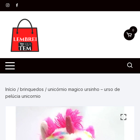
0
Início
/
brinquedos
/ unicórnio magico ursinho – urso de
pelúcia unicornio