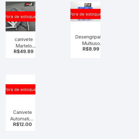
Fora de estoque
Fora de estoque
Desengripante
canivete
Multiuso
Martelo
R$
8.99
300ml . Tek
R$
49.89
Alicate
Bond
Machadinha
Multiuso – 8
Ferramentas
Em 1
Fora de estoque
Canivete
Automatica
R$
12.00
F-882