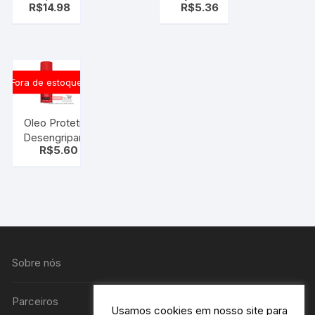
R$
14.98
R$
5.36
Reparação
unidades
De
camera de
ar – 10
Peças –
Fora de estoque
bicicleta
Oleo Protetivo
Desengripante
R$
5.60
Spray Proteg
Lub 300ml
Sobre nós
Parceiros
Usamos cookies em nosso site para