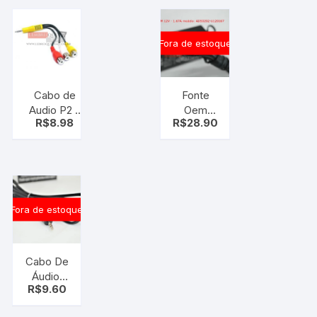
Fora de estoque
Cabo de
Fonte
Audio P2 x
Oem
R$
8.98
R$
28.90
RCA para
Ads0202-
Diversos
u120167
aparelhos,
12 V 1.67A
video
(5.5 X 1.7
componente
Mm)
(rca fêmea)
Fora de estoque
Cabo De
Áudio,
R$
9.60
Estéreo
P2 X Rca