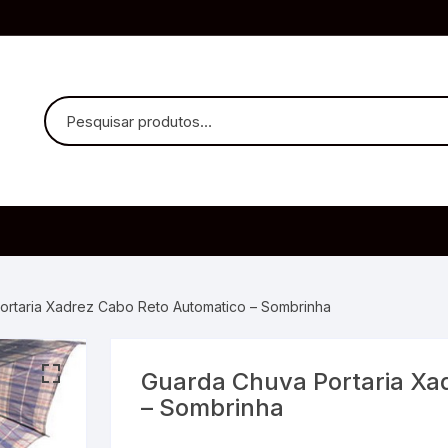
uvido Headphones
e Microfone
ortaria Xadrez Cabo Reto Automatico – Sombrinha
Guarda Chuva Portaria Xa
ia
– Sombrinha