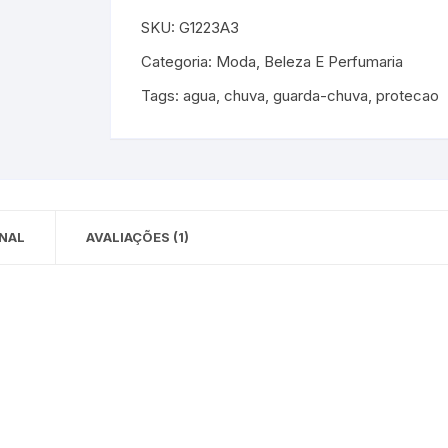
SKU:
G1223A3
 para Bebês e
cios
Pequenas
Categoria:
Moda, Beleza E Perfumaria
 e Embalagens
Tags:
agua
,
chuva
,
guarda-chuva
,
protecao
e Adesivos
NAL
AVALIAÇÕES (1)