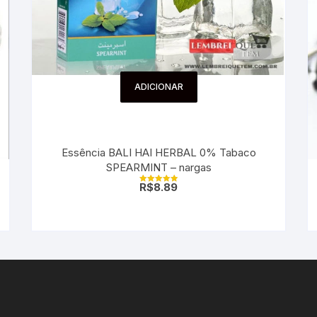
ADICIONAR
Essência BALI HAI HERBAL 0% Tabaco
SPEARMINT – nargas
R$
8.89
Avaliação
5.00
de 5