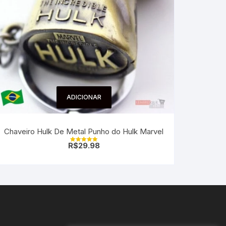
ADICIONAR
Chaveiro Hulk De Metal Punho do Hulk Marvel
R$
29.98
Avaliação
5.00
de 5