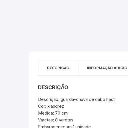
Sex Shop
Brinquedos
Limpeza
Artes e Ofí
Crianças 
Remédio
Segurança
Presentes
SJC
Etiquetas 
chaveiro
DESCRIÇÃO
INFORMAÇÃO ADICIO
DESCRIÇÃO
Descrição: guarda-chuva de cabo hast
Cor: xiandrez
Medida: 70 cm
Varetas: 8 varetas
Embaragem:com 1 unidade