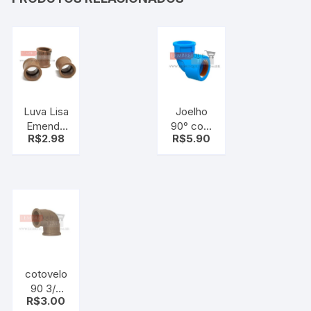
Luva Lisa
Joelho
Emenda
90° com
R$
2.98
R$
5.90
cano 3/4
Bucha
PVC 3/4
25mm
Tigre
Azul –
cano
cotovelo
90 3/4
R$
3.00
Marrom