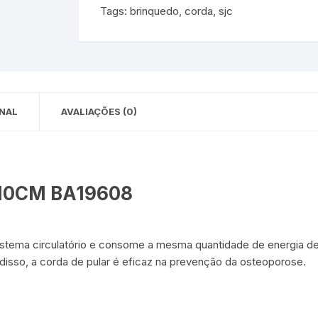
Tags:
brinquedo
,
corda
,
sjc
 para Bebês e
cios
Pequenas
 e Embalagens
e Adesivos
NAL
AVALIAÇÕES (0)
10CM BA19608
istema circulatório e consome a mesma quantidade de energia de
isso, a corda de pular é eficaz na prevenção da osteoporose.