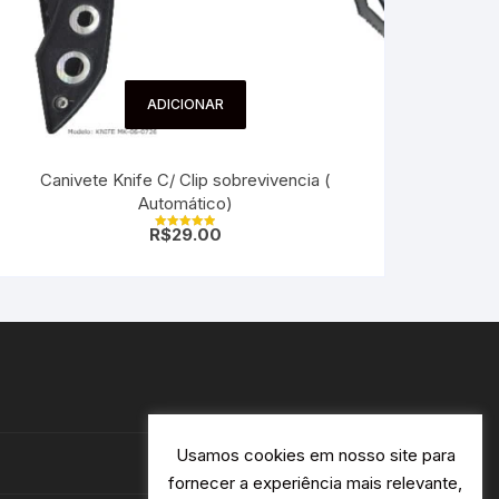
ADICIONAR
Canivete Knife C/ Clip sobrevivencia (
Automático)
R$
29.00
Avaliação
5.00
de 5
Usamos cookies em nosso site para
fornecer a experiência mais relevante,