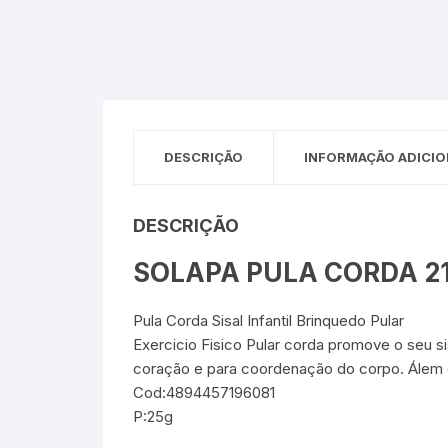
Sex Shop
Brinquedos
Limpeza
Artes e Ofí
Crianças 
Remédio
Segurança
Presentes
SJC
Etiquetas 
DESCRIÇÃO
INFORMAÇÃO ADICIO
chaveiro
DESCRIÇÃO
SOLAPA PULA CORDA 2
Pula Corda Sisal Infantil Brinquedo Pular
Exercicio Fisico Pular corda promove o seu s
coração e para coordenação do corpo. Álem d
Cod:4894457196081
P:25g