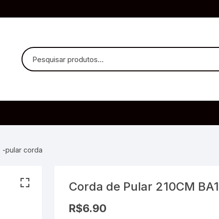
uvido Headphones
e Microfone
 -pular corda
Corda de Pular 210CM BA1
ia
R$
6.90