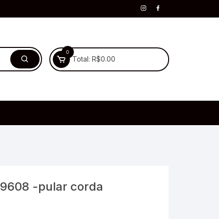
0
Total:
R$
0.00
9608 -pular corda