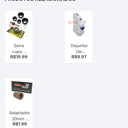
Serra
Disjuntor
copo 5
Din
R$
19.99
R$
9.97
pcs
Unipolar B
32
Lorenzetti
Adaptador
20mm x
R$
1.99
1/2″ – Cola