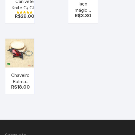
Canivete
laço
Knife C/ Clip
mágico,
sobrevivencia
R$
3.30
R$
29.00
laço fácil,
Avaliação
( Automático)
5.00
roxo rosa
de 5
pt c/10
uni
Chaveiro
Batman
R$
18.00
vs
Superman