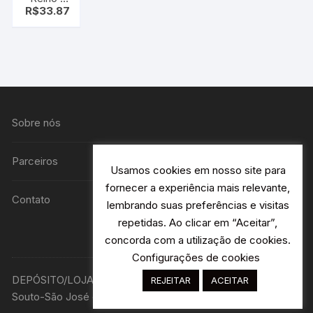
R$
33.87
Série
Crônicas
Saxônicas
– Livro 1
Sobre nós
Parceiros
Usamos cookies em nosso site para
fornecer a experiência mais relevante,
Contato
lembrando suas preferências e visitas
repetidas. Ao clicar em “Aceitar”,
concorda com a utilização de cookies.
Configurações de cookies
DEPÓSITO/LOJA R. Avião Bandeirantes 115 H2- Jardim
REJEITAR
ACEITAR
Souto-São José dos Campos - SP Designer: