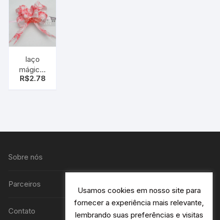
uni
laço
mágico,
R$
2.78
laço fácil,
vermelho
e branco
coração
pt c/10
uni
Sobre nós
Parceiros
Usamos cookies em nosso site para
fornecer a experiência mais relevante,
Contato
lembrando suas preferências e visitas