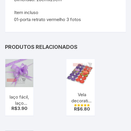
Item incluso
01-porta retrato vermelho 3 fotos
PRODUTOS RELACIONADOS
Vela
laço fácil,
decorativa
laço
e
R$
3.90
R$
6.80
mágico,
Avaliação
aromáticas
5.00
roxo
de 5
tipo
coração
Rechaud
pt c/10