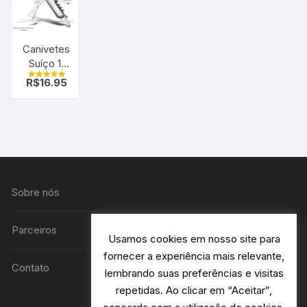
Canivetes
Suíço 11
Funções
R$
16.95
Avaliação
c/ bainha
5.00
de 5
Sobre nós
Parceiros
Usamos cookies em nosso site para
fornecer a experiência mais relevante,
Contato
lembrando suas preferências e visitas
repetidas. Ao clicar em “Aceitar”,