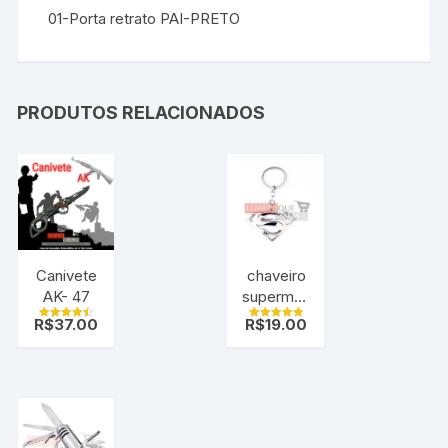
01-Porta retrato PAI-PRETO
PRODUTOS RELACIONADOS
Canivete
chaveiro
AK- 47
superman
cromado
R$
37.00
R$
19.00
Avaliação
Avaliação
4.50
5.00
de 5
de 5