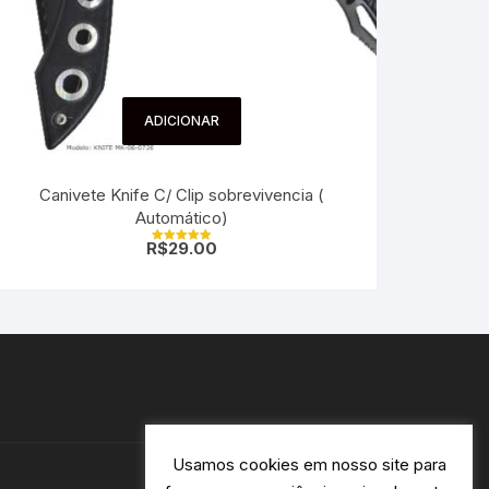
ADICIONAR
Canivete Knife C/ Clip sobrevivencia (
Automático)
R$
29.00
Avaliação
5.00
de 5
Usamos cookies em nosso site para