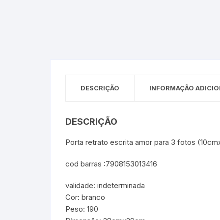
Sex Shop
Brinquedos
Limpeza
Artes e Ofí
Crianças 
Remédio
Segurança
Presentes
SJC
Etiquetas 
chaveiro
DESCRIÇÃO
INFORMAÇÃO ADICIO
DESCRIÇÃO
Porta retrato escrita amor para 3 fotos (10c
cod barras :7908153013416
validade: indeterminada
Cor: branco
Peso: 190