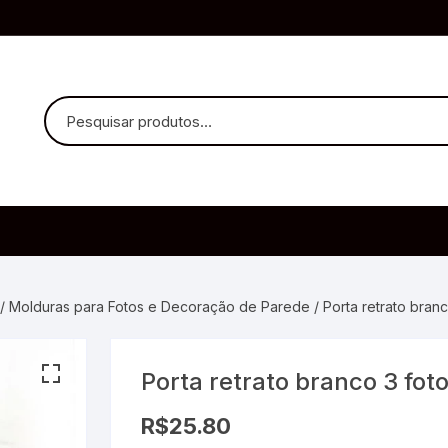
uvido Headphones
e Microfone
/
Molduras para Fotos e Decoração de Parede
/ Porta retrato branc
Porta retrato branco 3 fot
ia
R$
25.80