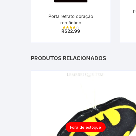
P
Porta retrato coração
romântico
R$
22.99
Avaliação
4.00
de 5
PRODUTOS RELACIONADOS
Fora de estoque