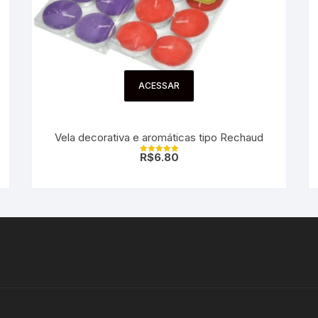
ACESSAR
Vela decorativa e aromáticas tipo Rechaud
R$
6.80
Avaliação
5.00
de 5