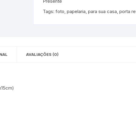
Presente
 para Bebês e
cios
Tags:
foto
,
papelaria
,
para sua casa
,
porta re
Pequenas
 e Embalagens
e Adesivos
NAL
AVALIAÇÕES (0)
mx15cm)