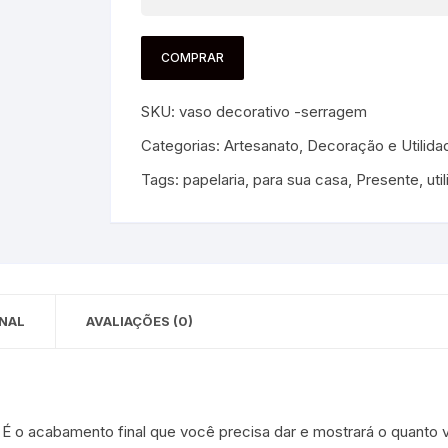
 para Bebês e
cios
Pequenas
COMPRAR
 e Embalagens
SKU:
vaso decorativo -serragem
e Adesivos
Categorias:
Artesanato
,
Decoração e Utilida
Tags:
papelaria
,
para sua casa
,
Presente
,
uti
NAL
AVALIAÇÕES (0)
a! É o acabamento final que você precisa dar e mostrará o quan