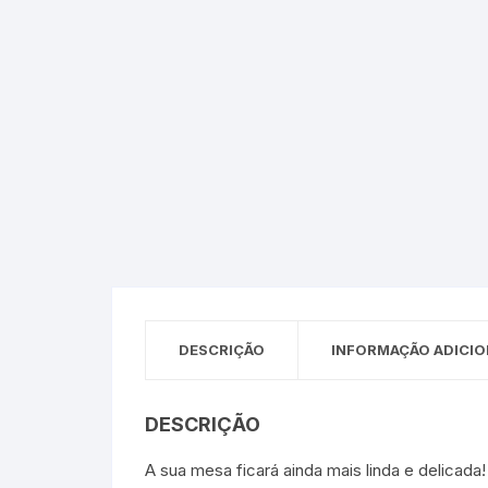
Sex Shop
Brinquedos
Limpeza
Artes e Ofí
Crianças 
Remédio
Segurança
Presentes
SJC
Etiquetas 
chaveiro
DESCRIÇÃO
INFORMAÇÃO ADICIO
DESCRIÇÃO
A sua mesa ficará ainda mais linda e delicad