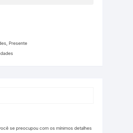
des
,
Presente
lidades
to você se preocupou com os mínimos detalhes