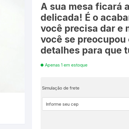
A sua mesa ficará a
es e Fontes
delicada! É o acaba
você precisa dar e 
, Utilidades e
s
s
ta – Boneca etc
você se preocupou
detalhes para que t
lúcia
 Jogos ao Ar Livre
 para Bebês e
itness
áteis, Ferramentas e
Apenas 1 em estoque
Pequenas
s
e Brinquedo
e Utilidades
Molduras para Fotos e
Simulação de frete
Decoração de Parede
 coleções
 E FIXAÇÃO
mas de Brinquedo
essórios para pintura
a festa
 Educacionais
Hidráulica
e Adesivos