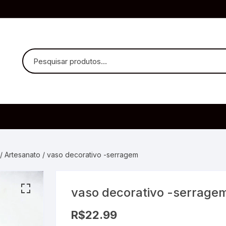
uvido Headphones
e Microfone
/
Artesanato
/ vaso decorativo -serragem
vaso decorativo -serrage
ia
R$
22.99