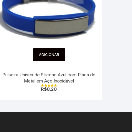
ADICIONAR
Pulseira Unisex de Silicone Azul com Placa de
Metal em Aço Inoxidável
R$
8.20
Avaliação
5.00
de 5