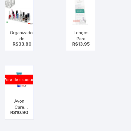
Organizador
Lenços
de
Para
R$
33.80
R$
13.95
Cosméticos
Depilação
Ricca 24
Depilart –
Divisórias –
100un
porta
esmalte,
baton
Fora de estoque
Avon
Care
R$
10.90
Silicone
Creme
Protetor