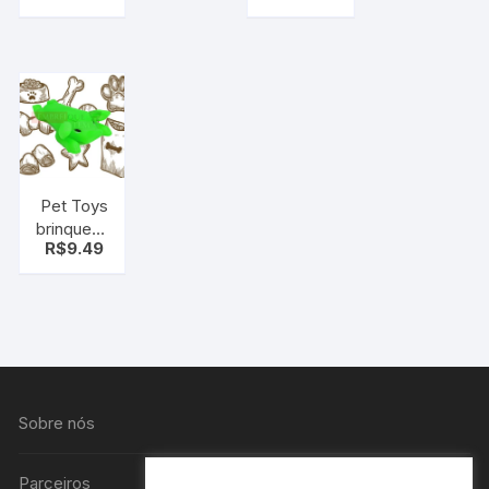
Pet Toys
brinquedo
R$
9.49
para seu
cão
Porco (C/
som)
Sobre nós
Parceiros