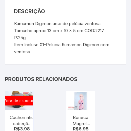
DESCRIÇÃO
Kumamon Digimon urso de pelúcia ventosa
Tamanho aprox: 13 cm x 10 x 5 cm COD:2217
P:25g
Item Incluso 01-Pelucia Kumamon Digimon com
ventosa
PRODUTOS RELACIONADOS
Fora de estoque
Cachorrinho
Boneca
cabeção
Magrela
R$
3.98
R$
6.95
urso
JR.TOYS