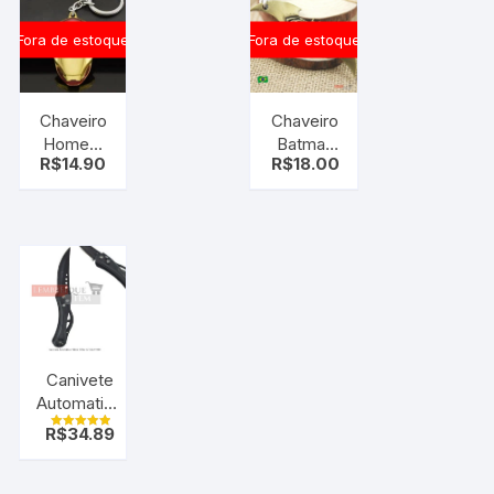
Fora de estoque
Fora de estoque
Chaveiro
Chaveiro
Homem
Batman
R$
14.90
R$
18.00
de ferro
Vs
Superman
Dourado
Canivete
Automatico
Tatico
R$
34.89
Avaliação
Militar C/
5.00
de 5
Clip F-999