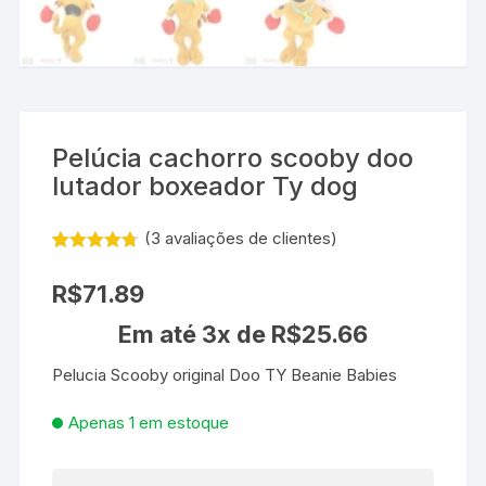
Pelúcia cachorro scooby doo
lutador boxeador Ty dog
(
3
avaliações de clientes)
Avaliado
3
como
4.67
R$
71.89
de 5, com
baseado
Em até 3x de
R$
25.66
em
avaliações
de
Pelucia Scooby original Doo TY Beanie Babies
clientes
Apenas 1 em estoque