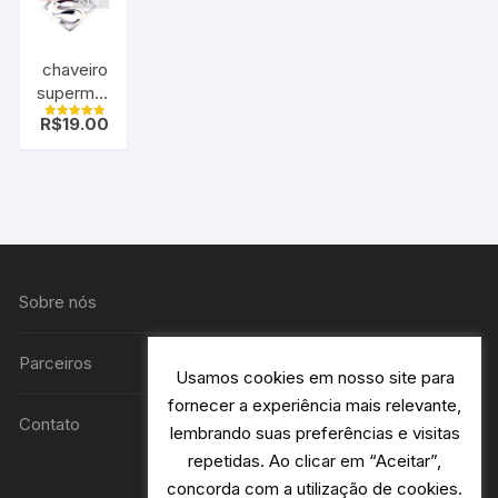
chaveiro
superman
cromado
R$
19.00
Avaliação
5.00
de 5
Sobre nós
Parceiros
Usamos cookies em nosso site para
fornecer a experiência mais relevante,
Contato
lembrando suas preferências e visitas
repetidas. Ao clicar em “Aceitar”,
concorda com a utilização de cookies.