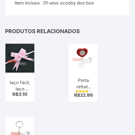
Item Incluso 01-urso scooby doo box
PRODUTOS RELACIONADOS
Porta
laço fácil,
retrato
laço
coração
R$
3.10
R$
22.99
mágico,
Avaliação
romântico
4.00
rosa
de 5
coração
pt c/10
uni