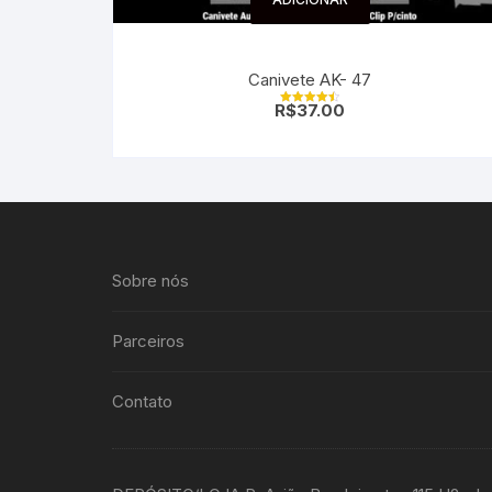
Canivete AK- 47
R$
37.00
Avaliação
4.50
de 5
Sobre nós
Parceiros
Contato