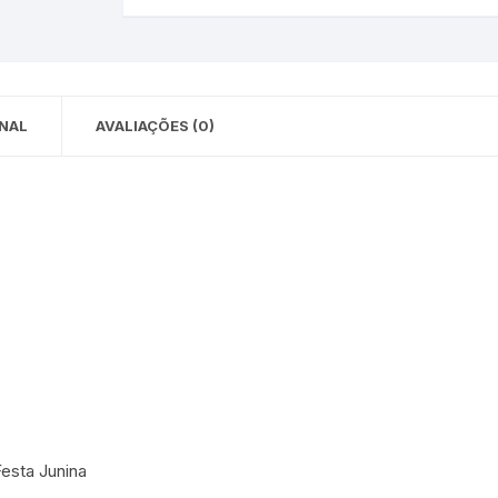
 para Bebês e
cios
Pequenas
 e Embalagens
NAL
AVALIAÇÕES (0)
e Adesivos
esta Junina