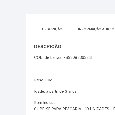
Sex Shop
Brinquedos
Limpeza
Artes e Ofí
Crianças 
Remédio
Segurança
Presentes
DESCRIÇÃO
INFORMAÇÃO ADICIO
SJC
Etiquetas 
chaveiro
DESCRIÇÃO
COD de barras: 7898083363241
Peso: 60g
Idade: a partir de 3 anos
Item Incluso
01-PEIXE PARA PESCARIA – 10 UNIDADES – F