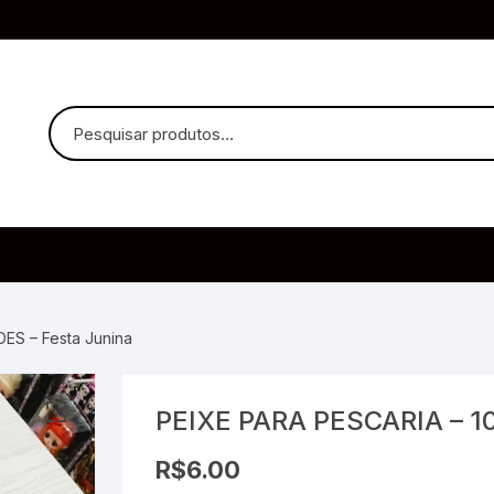
uvido Headphones
e Microfone
ES – Festa Junina
PEIXE PARA PESCARIA – 10
ia
R$
6.00