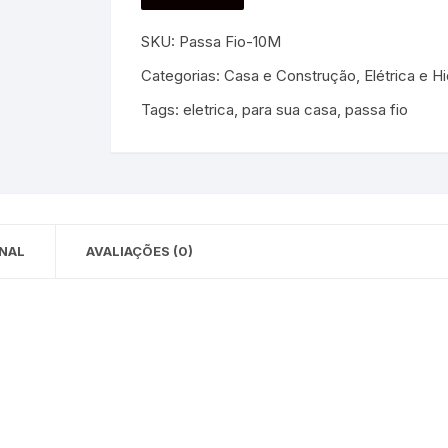
 para Bebês e
cios
SKU:
Passa Fio-10M
Pequenas
Categorias:
Casa e Construção
,
Elétrica e Hi
 e Embalagens
Tags:
eletrica
,
para sua casa
,
passa fio
e Adesivos
NAL
AVALIAÇÕES (0)