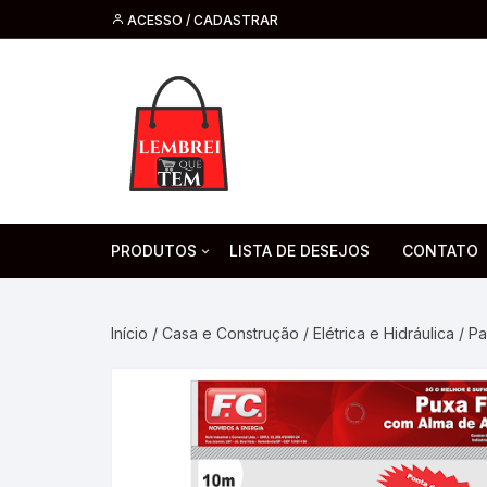
ACESSO / CADASTRAR
PRODUTOS
LISTA DE DESEJOS
CONTATO
Tecnologia
Fone de O
Headsets 
Início
/
Casa e Construção
/
Elétrica e Hidráulica
/ Pa
Moda, Beleza E Perfumaria
bijuteria
Cabos
Artesanato
Saúde
Pilha. Bater
Artigos para festa
moda
Microfone