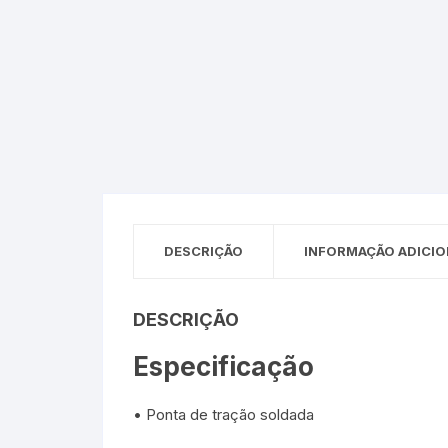
Sex Shop
Brinquedos
Limpeza
Artes e Ofí
Crianças 
Remédio
Segurança
Presentes
SJC
Etiquetas 
chaveiro
DESCRIÇÃO
INFORMAÇÃO ADICIO
DESCRIÇÃO
Especificação
• Ponta de tração soldada