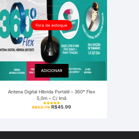
Fora de estoque
ADICIONAR
Antena Digital Híbrida Portátil – 360° Flex
5,0m – C/ Imã
R$
45.99
R$
52.79
Avaliação
5.00
de 5