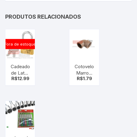
PRODUTOS RELACIONADOS
Fora de estoque
Cadeado
Cotovelo
de Latão
Marrom
R$
12.99
R$
1.79
Maciço
3/4 com
G-30MM
Rosca 1/2
GOLD