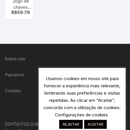
Jogo de
chaves
R$
59.78
canhão 7
pçs – kit
ferramenta
chave
canhao
Sobre nós
Parceiros
Usamos cookies em nosso site para
fornecer a experiência mais relevante,
Contato
lembrando suas preferências e visitas
repetidas. Ao clicar em “Aceitar”,
concorda com a utilização de cookies.
Configurações de cookies
DEPÓSITO/LOJA R. Avião Bandeirantes 115 H2- Jardim
REJEITAR
ACEITAR