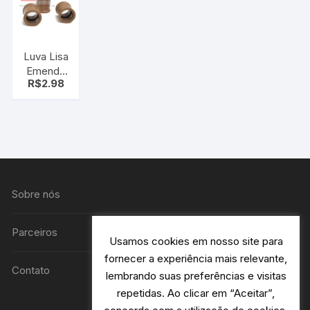
Luva Lisa
Emenda
R$
2.98
cano 3/4
Sobre nós
Parceiros
Usamos cookies em nosso site para
fornecer a experiência mais relevante,
Contato
lembrando suas preferências e visitas
repetidas. Ao clicar em “Aceitar”,