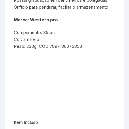
Possui graduação em centímetros e polegadas
Orifício para pendurar, facilita o armazenamento
Marca: Western pro
Comprimento: 35cm
Cor: amarelo
Peso: 233g COD:7897186075853
Item Incluso