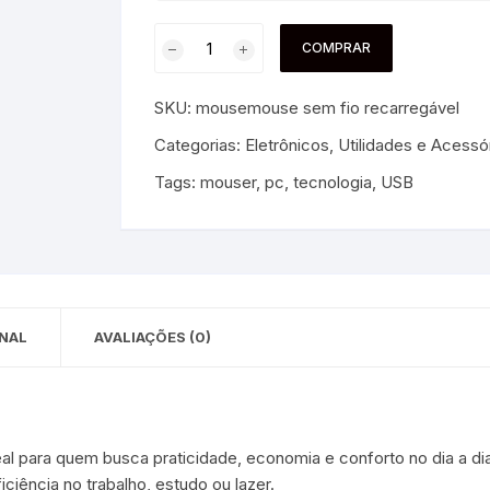
 para Bebês e
cios
COMPRAR
Pequenas
 e Embalagens
SKU:
mousemouse sem fio recarregável
e Adesivos
Categorias:
Eletrônicos, Utilidades e Acessó
Tags:
mouser
,
pc
,
tecnologia
,
USB
NAL
AVALIAÇÕES (0)
al para quem busca praticidade, economia e conforto no dia a dia
iciência no trabalho, estudo ou lazer.