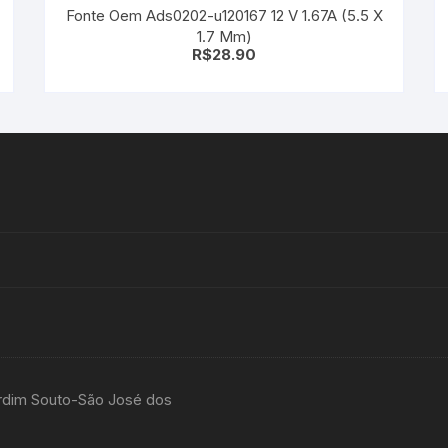
Fonte Oem Ads0202-u120167 12 V 1.67A (5.5 X
1.7 Mm)
R$
28.90
rdim Souto-São José dos