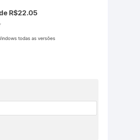
 de
R$
22.05
r
indows todas as versões