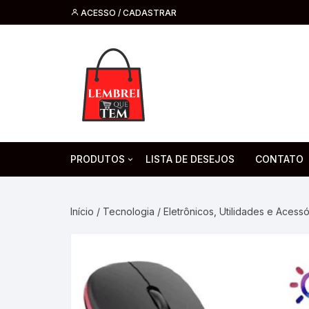
ACESSO / CADASTRAR
PRODUTOS
LISTA DE DESEJOS
CONTATO
Tecnologia
Fone de O
Headsets 
Início
/
Tecnologia
/
Eletrônicos, Utilidades e Acessó
Moda, Beleza E Perfumaria
bijuteria
Cabos
Artesanato
Saúde
Pilha. Bater
Artigos para festa
moda
Microfone