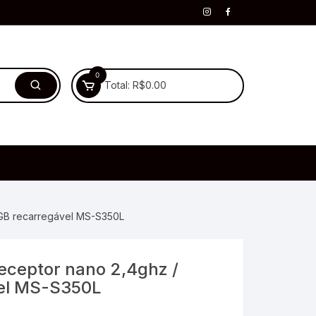
0
Total:
R$
0.00
RGB recarregável MS-S350L
eceptor nano 2,4ghz /
vel MS-S350L