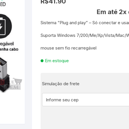
R$
41.90
Em até 2x
es e Fontes
Sistema “Plug and play” – Só conectar e usa
, Utilidades e
s
s
ta – Boneca etc
Suporta Windows 7/200/Me/Xp/Vista/Mac/W
mouse sem fio recarregável
lúcia
 Jogos ao Ar Livre
Em estoque
 para Bebês e
itness
áteis, Ferramentas e
Pequenas
s
e Brinquedo
e Utilidades
Molduras para Fotos e
Simulação de frete
Decoração de Parede
 coleções
 E FIXAÇÃO
mas de Brinquedo
essórios para pintura
a festa
 Educacionais
Hidráulica
e Adesivos