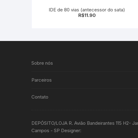
IDE de 80 vias (antecessor do sata)
R$
11.90
Sobre nós
Parceiros
Contato
DEPÓSITO/LOJA R. Avião Bandeirantes 115 H2- Ja
Campos - SP Designer: