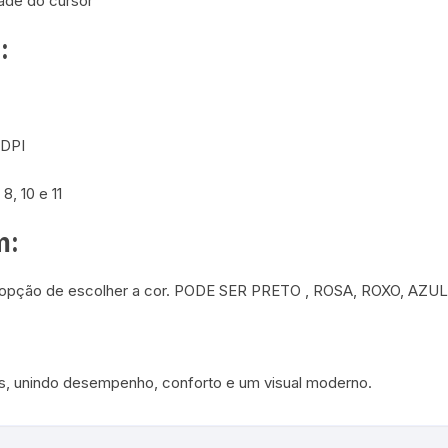
dade do cursor
:
 DPI
, 10 e 11
m:
opção de escolher a cor. PODE SER PRETO , ROSA, ROXO, AZUL
s, unindo desempenho, conforto e um visual moderno.