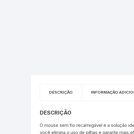
Sex Shop
Brinquedos
Limpeza
Artes e Ofí
Crianças 
Remédio
Segurança
Presentes
SJC
Etiquetas 
chaveiro
DESCRIÇÃO
INFORMAÇÃO ADICIO
DESCRIÇÃO
O mouse sem fio recarregável é a solução ide
você elimina o uso de pilhas e garante mais ef