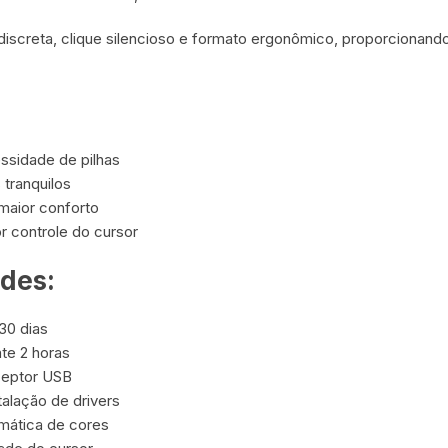
iscreta, clique silencioso e formato ergonômico, proporcionan
essidade de pilhas
 tranquilos
maior conforto
r controle do cursor
ades:
30 dias
e 2 horas
ceptor USB
talação de drivers
mática de cores