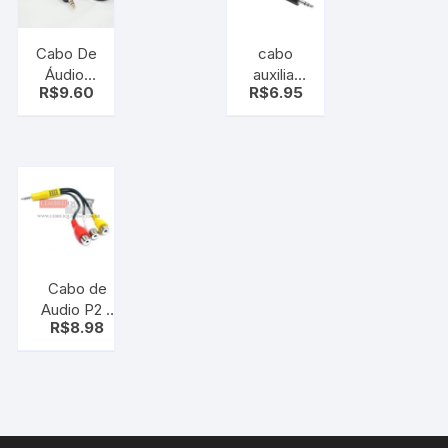
Cabo De
cabo
Áudio,
auxiliar
R$
9.60
R$
6.95
Estéreo
p2
P2 X Rca
Stereo x
dourado
p1 stereo
2.5mm x
3.5mm
p2xp1
Cabo de
Audio P2 x
R$
8.98
RCA para
Diversos
aparelhos,
video
componente
(rca fêmea)