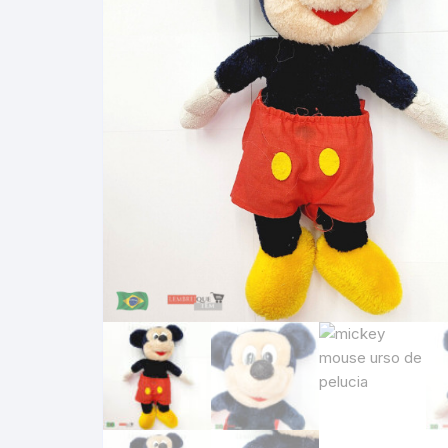
Cutelaria – artigo militar
Canivetes
Carregador
Brinquedos
Facas
pelucia
Eletrônicos
Acessório
Esportes e Lazer
Soco Inglê
Faz de con
Ciclismo
Para sua casa
Urso de Pe
Esportes e
Cozinha
Produtos alimentícios
Brinquedos
academia f
Eletroport
(Comida)
Crianças 
Acessório
Automotivo
Veículos d
Decoração 
Presente
Hobbies e
MONTAGEM
Papelaria
Nerfs e Ar
tintas / ac
Artigos par
Pet shop, Agropecuária
Brinquedos
Elétrica e 
Etiquetas 