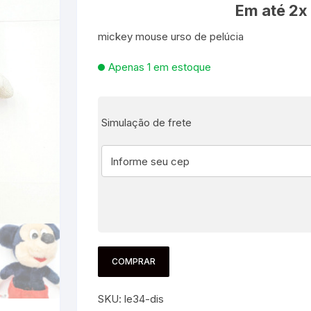
Em até 2x
es e Fontes
mickey mouse urso de pelúcia
, Utilidades e
Apenas 1 em estoque
s
s
ta – Boneca etc
lúcia
 Jogos ao Ar Livre
Simulação de frete
 para Bebês e
itness
áteis, Ferramentas e
Pequenas
s
e Brinquedo
e Utilidades
Molduras para Fotos e
Decoração de Parede
 coleções
 E FIXAÇÃO
COMPRAR
mas de Brinquedo
essórios para pintura
a festa
 Educacionais
Hidráulica
e Adesivos
SKU:
le34-dis