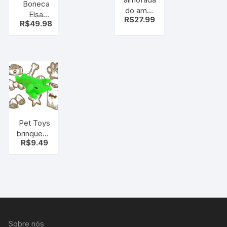
Boneca
do amor
Elsa
R$
27.99
Coração
R$
49.98
Frozen –
de
Canta
Pelúcia
Musica
grande –
com
com
acessórios
Mãos
e Olaf
Pet Toys
brinquedo
R$
9.49
para seu
cão
Porco (C/
som)
Sobre nós