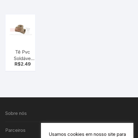
com
Bucha de
Latão
25mmx
3/4″ Azul
Krona
Tê Pvc
Soldável
R$
2.49
com Rosca
25mmx3/4″
Marrom
Krona
Sobre nós
Parceiros
Usamos cookies em nosso site para