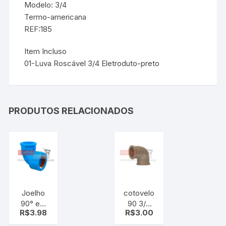
Modelo: 3/4
Termo-americana
REF:185
Item Incluso
01-Luva Roscável 3/4 Eletroduto-preto
PRODUTOS RELACIONADOS
Joelho
cotovelo
90° em
90 3/4
R$
3.98
R$
3.00
Pvc
Marrom
Soldável
Krona