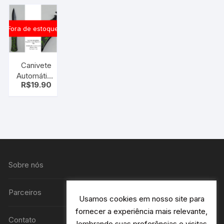
Fora de estoque
Canivete
Automático
R$
19.90
Caveira
Verde
Sobre nós
Parceiros
Usamos cookies em nosso site para
fornecer a experiência mais relevante,
Contato
lembrando suas preferências e visitas