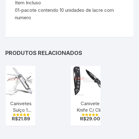
Item Incluso
01-pacote contendo 10 unidades de lacre com
numero
PRODUTOS RELACIONADOS
Canivetes
Canivete
Suíço 11
Knife C/ Clip
Funções
sobrevivencia
R$
21.89
R$
29.00
Avaliação
Avaliação
c/ bainha
( Automático)
5.00
5.00
de 5
de 5