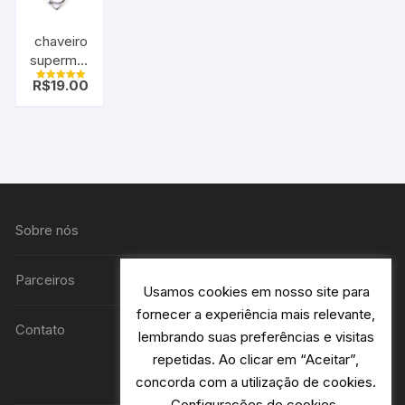
chaveiro
superman
cromado
R$
19.00
Avaliação
5.00
de 5
Sobre nós
Parceiros
Usamos cookies em nosso site para
fornecer a experiência mais relevante,
Contato
lembrando suas preferências e visitas
repetidas. Ao clicar em “Aceitar”,
concorda com a utilização de cookies.
Configurações de cookies