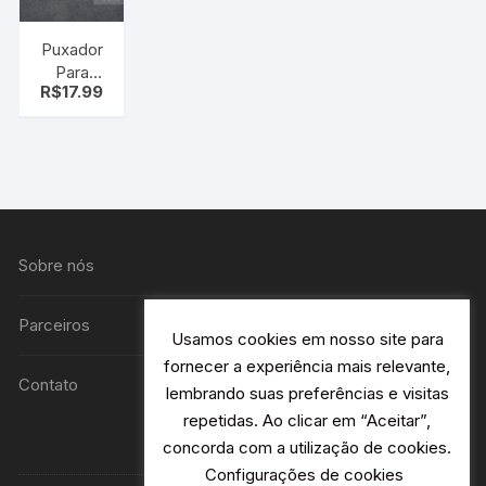
Puxador
Para
R$
17.99
Móveis
Ponto
Cromado
Sobre nós
Parceiros
Usamos cookies em nosso site para
fornecer a experiência mais relevante,
Contato
lembrando suas preferências e visitas
repetidas. Ao clicar em “Aceitar”,
concorda com a utilização de cookies.
Configurações de cookies