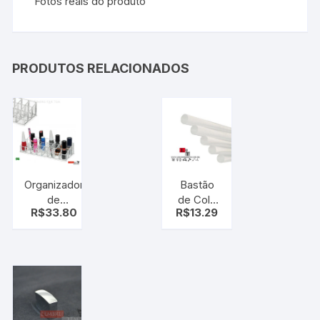
Fotos reais do produto
PRODUTOS RELACIONADOS
Organizador
Bastão
de
de Cola
R$
33.80
R$
13.29
Cosméticos
Quente
Ricca 24
Grosso
Divisórias –
Kit c/5uni
porta
esmalte,
baton