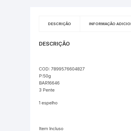
Sex Shop
Brinquedos
Limpeza
Artes e Ofí
Crianças 
Remédio
Segurança
Presentes
DESCRIÇÃO
INFORMAÇÃO ADICIO
SJC
Etiquetas 
DESCRIÇÃO
chaveiro
COD: 7899576604827
P:50g
BAR16646
3 Pente
1 espelho
Item Incluso