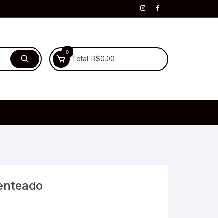
0
Total:
R$
0.00
penteado