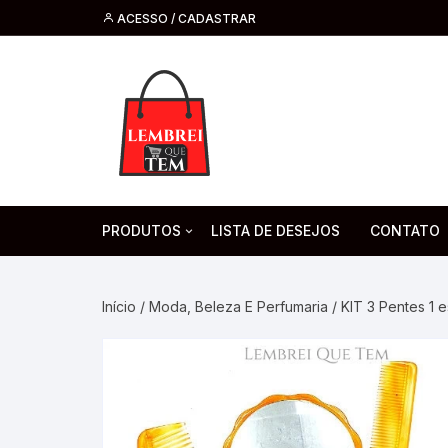
ACESSO / CADASTRAR
PRODUTOS
LISTA DE DESEJOS
CONTATO
Tecnologia
Fone de O
Headsets 
Início
/
Moda, Beleza E Perfumaria
/ KIT 3 Pentes 1 
Moda, Beleza E Perfumaria
bijuteria
Cabos
Artesanato
Saúde
Pilha. Bater
Artigos para festa
moda
Microfone