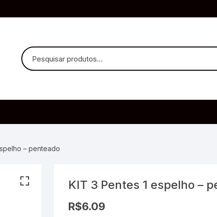
uvido Headphones
e Microfone
espelho – penteado
KIT 3 Pentes 1 espelho – 
ia
R$
6.09