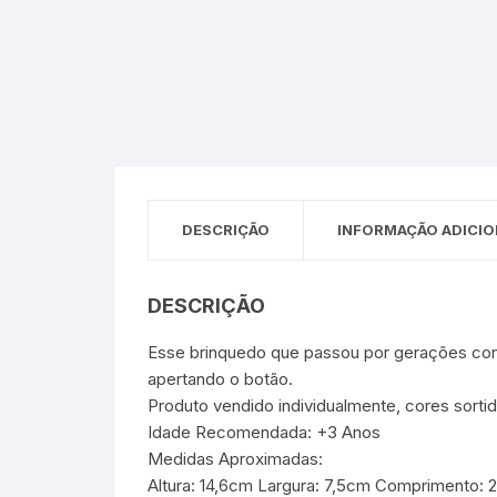
Sex Shop
Brinquedos
Limpeza
Artes e Ofí
Crianças 
Remédio
Segurança
Presentes
SJC
Etiquetas 
chaveiro
DESCRIÇÃO
INFORMAÇÃO ADICIO
DESCRIÇÃO
Esse brinquedo que passou por gerações conti
apertando o botão.
Produto vendido individualmente, cores so
Idade Recomendada: +3 Anos
Medidas Aproximadas:
Altura: 14,6cm Largura: 7,5cm Comprimento: