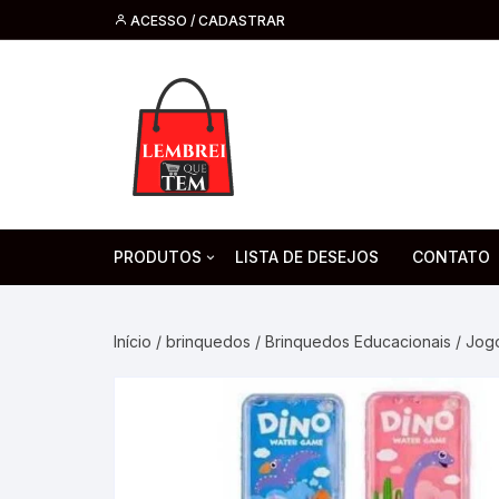
ACESSO / CADASTRAR
PRODUTOS
LISTA DE DESEJOS
CONTATO
Tecnologia
Fone de O
Headsets 
Início
/
brinquedos
/
Brinquedos Educacionais
/ Jogo
Moda, Beleza E Perfumaria
bijuteria
Cabos
Artesanato
Saúde
Pilha. Bater
Artigos para festa
moda
Microfone