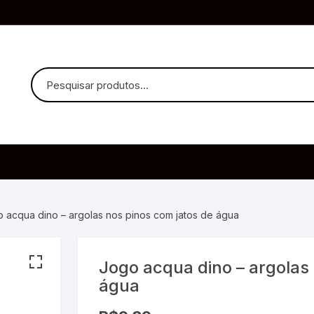
uvido Headphones
e Microfone
 acqua dino – argolas nos pinos com jatos de água
Jogo acqua dino – argolas
ia
água