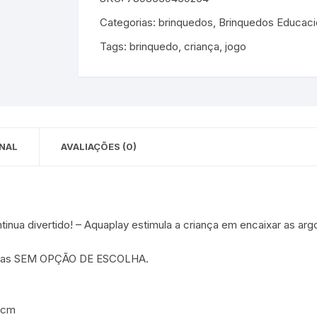
 para Bebês e
cios
Categorias:
brinquedos
,
Brinquedos Educaci
Pequenas
Tags:
brinquedo
,
criança
,
jogo
 e Embalagens
e Adesivos
NAL
AVALIAÇÕES (0)
nua divertido! – Aquaplay estimula a criança em encaixar as arg
rtidas SEM OPÇÃO DE ESCOLHA.
 2cm