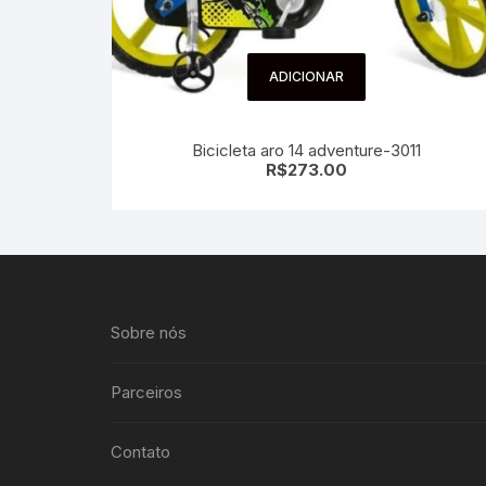
ADICIONAR
Bicicleta aro 14 adventure-3011
R$
273.00
Sobre nós
Parceiros
Contato