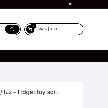
0
Total:
R$
0.00
 luz – Fidget toy sort