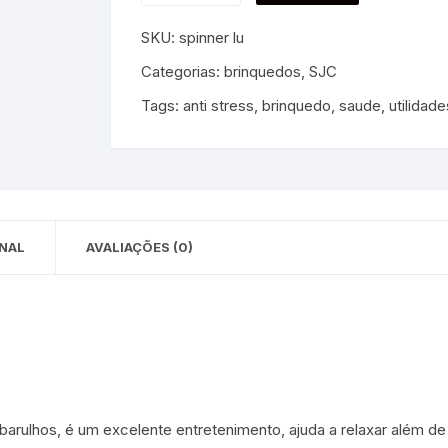
 para Bebês e
cios
SKU:
spinner lu
Pequenas
Categorias:
brinquedos
,
SJC
 e Embalagens
Tags:
anti stress
,
brinquedo
,
saude
,
utilidade
e Adesivos
NAL
AVALIAÇÕES (0)
rulhos, é um excelente entretenimento, ajuda a relaxar além de