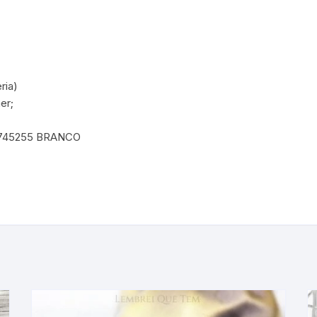
ria)
er;
9745255 BRANCO
iner coisa que gira