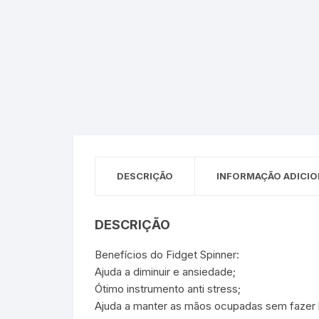
Sex Shop
Brinquedos
Limpeza
Artes e Ofí
Crianças 
Remédio
Segurança
Presentes
SJC
Etiquetas 
chaveiro
DESCRIÇÃO
INFORMAÇÃO ADICIO
DESCRIÇÃO
Benefícios do Fidget Spinner:
Ajuda a diminuir e ansiedade;
Ótimo instrumento anti stress;
Ajuda a manter as mãos ocupadas sem fazer ba