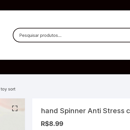
uvido Headphones
e Microfone
 toy sort
hand Spinner Anti Stress c/
ia
R$
8.99