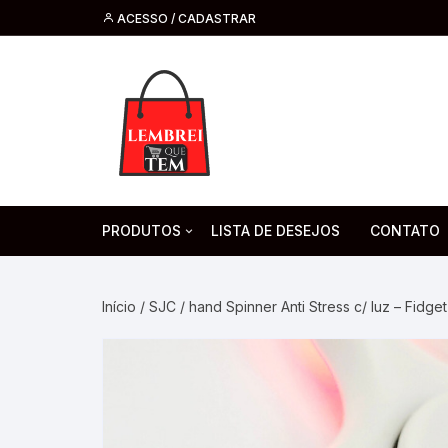
ACESSO / CADASTRAR
PRODUTOS
LISTA DE DESEJOS
CONTATO
Tecnologia
Fone de O
Headsets 
Início
/
SJC
/ hand Spinner Anti Stress c/ luz – Fidget
Moda, Beleza E Perfumaria
bijuteria
Cabos
Artesanato
Saúde
Pilha. Bater
Artigos para festa
moda
Microfone