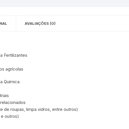
 para Bebês e
cios
Pequenas
 e Embalagens
NAL
AVALIAÇÕES (0)
e Adesivos
a Fertilizantes
os agrícolas
ia Química
riais
orelacionados
 de roupas, limpa vidros, entre outros)
 e outros)