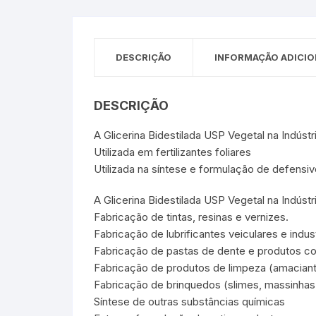
Sex Shop
Brinquedos
Limpeza
Artes e Ofí
Crianças 
Remédio
Segurança
Presentes
DESCRIÇÃO
INFORMAÇÃO ADICIO
SJC
Etiquetas 
DESCRIÇÃO
chaveiro
A Glicerina Bidestilada USP Vegetal na Indústri
Utilizada em fertilizantes foliares
Utilizada na síntese e formulação de defensiv
A Glicerina Bidestilada USP Vegetal na Indústr
Fabricação de tintas, resinas e vernizes.
Fabricação de lubrificantes veiculares e indust
Fabricação de pastas de dente e produtos c
Fabricação de produtos de limpeza (amaciante
Fabricação de brinquedos (slimes, massinhas
Síntese de outras substâncias químicas