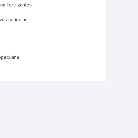
ia Fertilizantes
vos agrícolas
opecuária