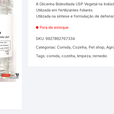
A Glicerina Bidestilada USP Vegetal na Indústr
Utilizada em fertilizantes foliares
es e Fontes
Utilizada na síntese e formulação de defensi
, Utilidades e
Fora de estoque
s
s
ta – Boneca etc
SKU:
9927862767334
lúcia
 Jogos ao Ar Livre
Categorias:
Comida
,
Cozinha
,
Pet shop, Agr
 para Bebês e
itness
áteis, Ferramentas e
Tags:
comida
,
cozinha
,
limpeza
,
remedio
Pequenas
s
e Brinquedo
e Utilidades
Molduras para Fotos e
Decoração de Parede
 coleções
 E FIXAÇÃO
mas de Brinquedo
essórios para pintura
a festa
 Educacionais
Hidráulica
e Adesivos