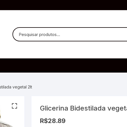
uvido Headphones
e Microfone
stilada vegetal 2lt
Glicerina Bidestilada vegeta
ia
R$
28.89