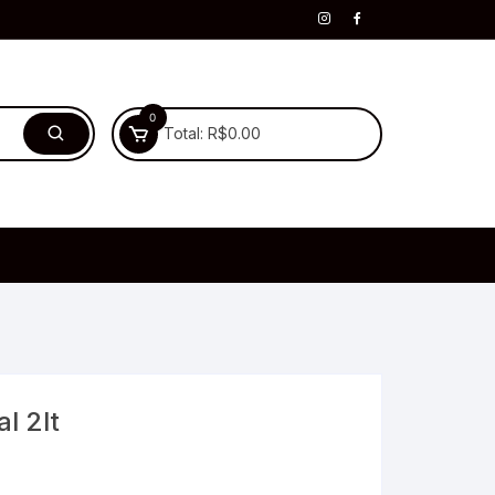
0
Total:
R$
0.00
l 2lt